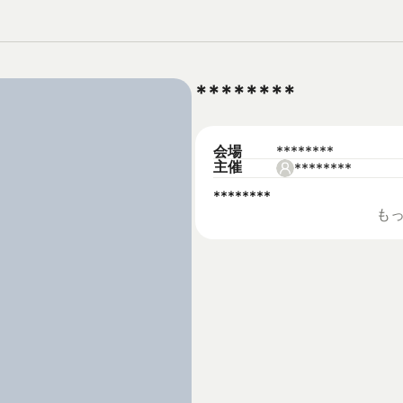
********
会場
********
主催
********
********
も