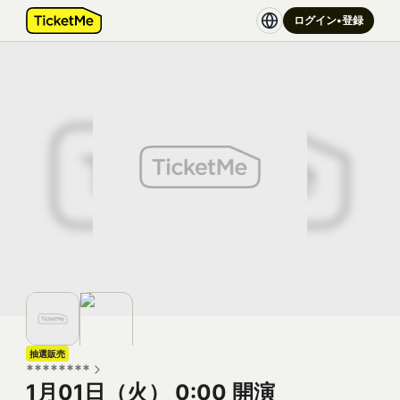
ログイン•登録
抽選販売
********
1月01日（火） 0:00
開演