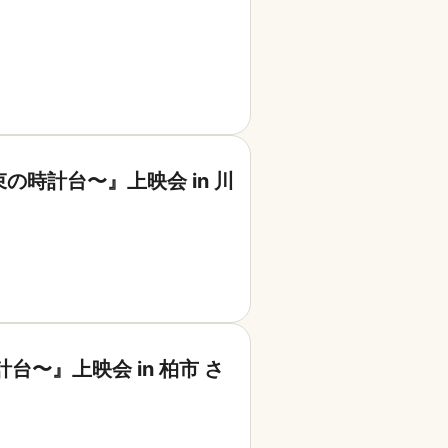
束の時計台〜』上映会 in 川
台〜』上映会 in 柏市 さ