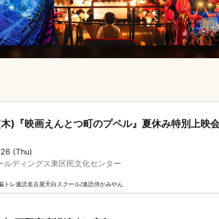
日(木)『映画えんとつ町のプペル』夏休み特別上映会
】
026 (Thu)
ールディングス東区民文化センター
脳トレ速読名古屋天白スクール/速読侍かみやん