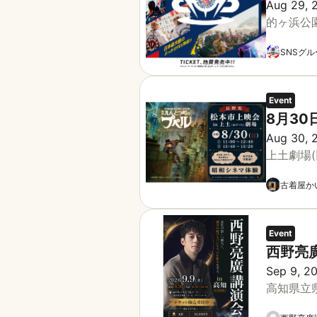
Aug 29, 
的ヶ浜公
SNSグ
Event
8月30
Aug 30, 
上土劇場(
古着屋か
Event
西野亮廣
Sep 9, 2
高知県立