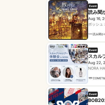
Event
読み聞
Aug 16, 
ボッシュ
読み聞か
Event
スカルプ
Aug 22, 
NORA HA
COMET&
Event
BOB2