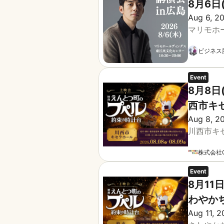
8月6日
Aug 6, 2
マリモホ
ビジネス
Event
8月8日
西市キ
Aug 8, 20
川西市キ
株式会社C
Event
8月11
わやか
Aug 11, 2