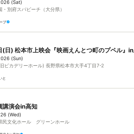
2026 (Sat)
園・別府スパビーチ（大分県）
ループ
日(日) 松本市上映会『映画えんとつ町のプペル』i
2026 (Sun)
旧ピカデリーホール) 長野県松本市大手4丁目7-2
いと
講演会in高知
026 (Wed)
県民文化ホール グリーンホール