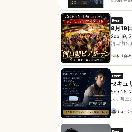
西野亮廣
Event
9月1
Sep 19, 2
河口湖音
株式会社C
Event
セキュリ
Sep 26, 2
大手町三
ミュージ
Event