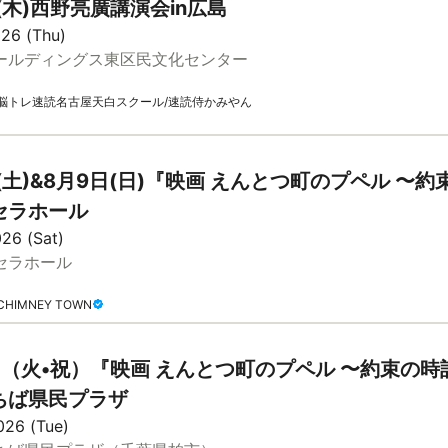
(木)西野亮廣講演会in広島
026 (Thu)
ールディングス東区民文化センター
脳トレ速読名古屋天白スクール/速読侍かみやん
(土)&8月9日(日)『映画 えんとつ町のプペル 〜約
セラホール
26 (Sat)
セラホール
HIMNEY TOWN
日（火•祝）『映画 えんとつ町のプペル 〜約束の時計
ちば県民プラザ
026 (Tue)