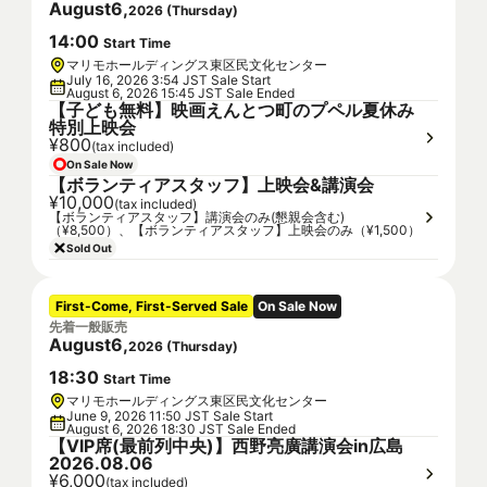
August
6
,
2026
(
Thursday
)
14
:
00
Start Time
マリモホールディングス東区民文化センター
July 16, 2026 3:54 JST Sale Start
August 6, 2026 15:45 JST Sale Ended
【子ども無料】映画えんとつ町のプペル夏休み
特別上映会
¥800
(tax included)
On Sale Now
【ボランティアスタッフ】上映会&講演会
¥10,000
(tax included)
【ボランティアスタッフ】講演会のみ(懇親会含む)
（¥8,500）、【ボランティアスタッフ】上映会のみ（¥1,500）
Sold Out
First-Come, First-Served Sale
On Sale Now
先着一般販売
August
6
,
2026
(
Thursday
)
18
:
30
Start Time
マリモホールディングス東区民文化センター
June 9, 2026 11:50 JST Sale Start
August 6, 2026 18:30 JST Sale Ended
【VIP席(最前列中央)】西野亮廣講演会in広島
2026.08.06
¥6,000
(tax included)