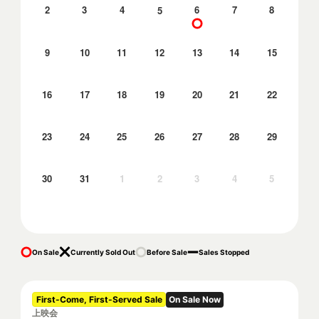
2
3
4
6
7
8
5
9
10
11
12
13
14
15
16
17
18
19
20
21
22
23
24
25
26
27
28
29
30
31
1
2
3
4
5
On Sale
Currently Sold Out
Before Sale
Sales Stopped
First-Come, First-Served Sale
On Sale Now
上映会