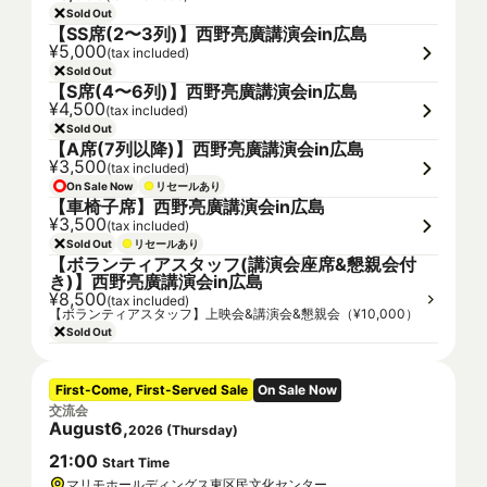
Sold Out
【SS席(2〜3列)】西野亮廣講演会in広島
¥5,000
(tax included)
Sold Out
【S席(4〜6列)】西野亮廣講演会in広島
¥4,500
(tax included)
Sold Out
【A席(7列以降)】西野亮廣講演会in広島
¥3,500
(tax included)
On Sale Now
リセールあり
【車椅子席】西野亮廣講演会in広島
¥3,500
(tax included)
Sold Out
リセールあり
【ボランティアスタッフ(講演会座席&懇親会付
き)】西野亮廣講演会in広島
¥8,500
(tax included)
【ボランティアスタッフ】上映会&講演会&懇親会（¥10,000）
Sold Out
First-Come, First-Served Sale
On Sale Now
交流会
August
6
,
2026
(
Thursday
)
21
:
00
Start Time
マリモホールディングス東区民文化センター