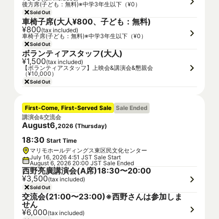
後方席(子ども：無料)※中学3年生以下（¥0）
Sold Out
車椅子席(大人¥800、子ども：無料)
¥800
(tax included)
車椅子席(子ども：無料)※中学3年生以下（¥0）
Sold Out
ボランティアスタッフ(大人)
¥1,500
(tax included)
【ボランティアスタッフ】上映会&講演会&懇親会
（¥10,000）
Sold Out
First-Come, First-Served Sale
Sale Ended
講演会&交流会
August
6
,
2026
(
Thursday
)
18
:
30
Start Time
マリモホールディングス東区民文化センター
July 16, 2026 4:51 JST Sale Start
August 6, 2026 20:00 JST Sale Ended
西野亮廣講演会(A席)18:30〜20:00
¥3,500
(tax included)
Sold Out
交流会(21:00〜23:00)※西野さんは参加しま
せん
¥6,000
(tax included)