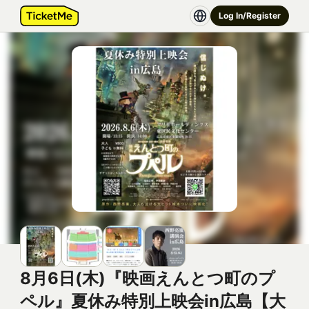
Log In/Register
8月6日(木)『映画えんとつ町のプ
ペル』夏休み特別上映会in広島【大