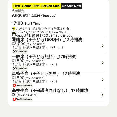
First-Come, First-Served Sale
On Sale Now
先着販売
August
11
,
2026
(
Tuesday
)
17
:
00
Start Time
さわやかちば県民プラザ（千葉県柏市）
June 17, 2026 7:00 JST Sale Start
August 11, 2026 17:30 JST Sale Ended
通路席（※子ども1500円）_17時開演
¥3,000
(tax included)
子ども（3歳〜18歳未満）（¥1,500）
Sold Out
一般席（※子ども無料）_17時開演
¥1,800
(tax included)
子ども（3歳〜18歳未満）（¥0）
Sold Out
車椅子席（※子ども無料）_17時開演
¥1,800
(tax included)
子ども（3歳〜18歳未満）（¥0）
On Sale Now
高校生席（※保護者同伴なし）_17時開演
¥0
(tax included)
On Sale Now