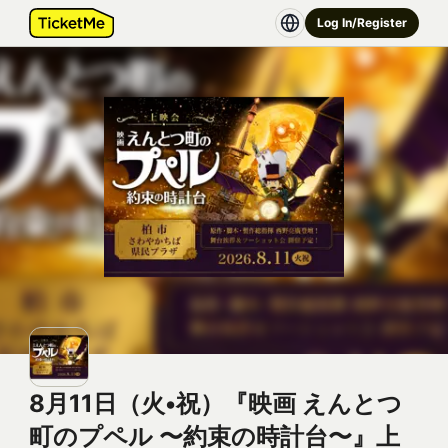
Log In/Register
8月11日（火•祝）『映画 えんとつ
町のプペル 〜約束の時計台〜』上