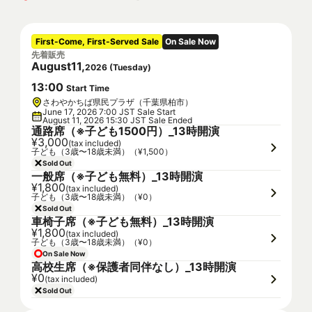
First-Come, First-Served Sale
On Sale Now
先着販売
August
11
,
2026
(
Tuesday
)
13
:
00
Start Time
さわやかちば県民プラザ（千葉県柏市）
June 17, 2026 7:00 JST Sale Start
August 11, 2026 15:30 JST Sale Ended
通路席（※子ども1500円）_13時開演
¥3,000
(tax included)
子ども（3歳〜18歳未満）（¥1,500）
Sold Out
一般席（※子ども無料）_13時開演
¥1,800
(tax included)
子ども（3歳〜18歳未満）（¥0）
Sold Out
車椅子席（※子ども無料）_13時開演
¥1,800
(tax included)
子ども（3歳〜18歳未満）（¥0）
On Sale Now
高校生席（※保護者同伴なし）_13時開演
¥0
(tax included)
Sold Out