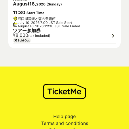
August
16
,
2026
(
Sunday
)
11
:
30
Start Time
河口湖音楽と森の美術館
July 10, 2026 7:00 JST Sale Start
August 16, 2026 12:30 JST Sale Ended
ツアー参加券
¥8,000
(tax included)
Sold Out
Help page
Terms and conditions