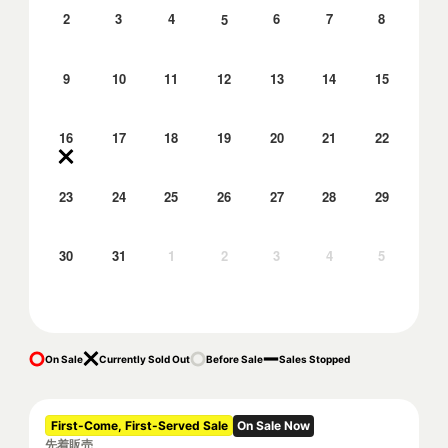
2
3
4
6
7
8
5
9
10
11
12
13
14
15
16
17
18
19
20
21
22
23
24
25
26
27
28
29
30
31
1
2
3
4
5
On Sale
Currently Sold Out
Before Sale
Sales Stopped
First-Come, First-Served Sale
On Sale Now
先着販売